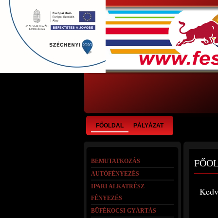
FŐOLDAL
PÁLYÁZAT
BEMUTATKOZÁS
FŐO
AUTÓFÉNYEZÉS
IPARI ALKATRÉSZ
Kedv
FÉNYEZÉS
BÜFÉKOCSI GYÁRTÁS