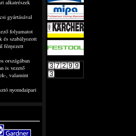
ri alkatrészek
csi gyártásával
kező folyamatot
k és szabályozott
ű fényezett
mos országában
3
7
2
9
9
n is vezető
3
ek-, valamint
sztó nyomdaipari