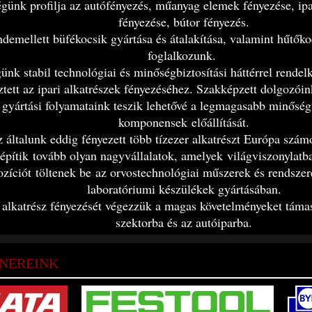
günk profilja az autófényezés, műanyag elemek fényezése, ipa
fényezése, bútor fényezés.
demellett büfékocsik gyártása és átalakítása, valamint hűtőko
foglalkozunk.
ünk stabil technológiai és minőségbiztosítási háttérrel rendel
sztett az ipari alkatrészek fényezéséhez. Szakképzett dolgozóin
gyártási folyamataink teszik lehetővé a legmagasabb minőség
komponensek előállítását.
 általunk eddig fényezett több tízezer alkatrészt Európa szá
építik tovább olyan nagyvállalatok, amelyek világviszonylatba
ozíciót töltenek be az orvostechnológiai műszerek és rendszer
laboratóriumi készülékek gyártásában.
alkatrész fényezését végezzük a magas követelményeket táma
szektorba és az autóiparba.
NEREINK