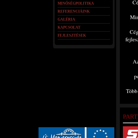
Cé
MINŐSÉGPOLITIKA
REFERENCIÁINK
Min
GALÉRIA
KAPCSOLAT
Cég
FEJLESZTÉSEK
fejle
Az
p
Több 
PART